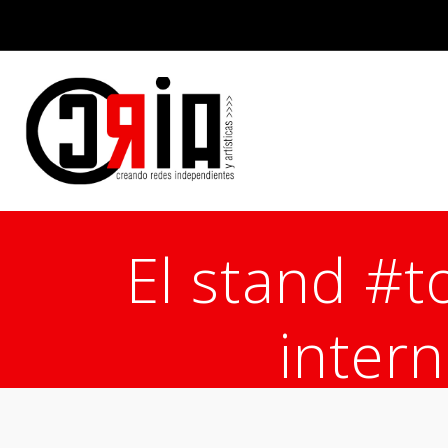
El stand #to
intern